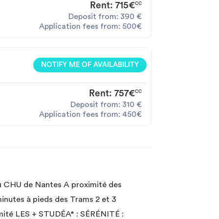
Rent:
715€
CC
Deposit from:
390
€
Application fees from:
500€
NOTIFY ME OF AVAILABILITY
Rent:
757€
CC
Deposit from:
310
€
Application fees from:
450€
 du CHU de Nantes A proximité des
inutes à pieds des Trams 2 et 3
imité LES + STUDÉA* : SÉRÉNITÉ :