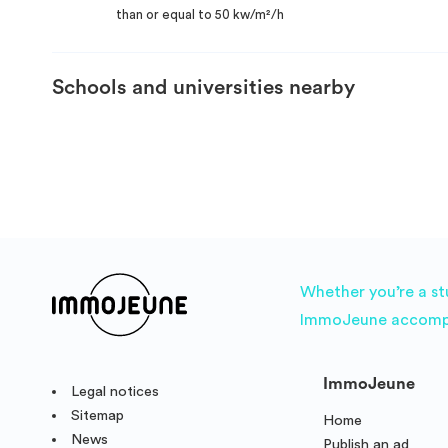
than or equal to 50 kw/m²/h
Schools and universities nearby
Whether you’re a st
ImmoJeune accompani
ImmoJeune
Legal notices
Sitemap
Home
News
Publish an ad