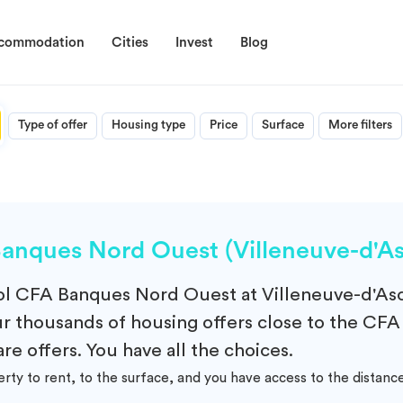
ccommodation
Cities
Invest
Blog
Type of offer
Housing type
Price
Surface
More filters
nques Nord Ouest (Villeneuve-d'As
ol
CFA Banques Nord Ouest at Villeneuve-d'Asc
our thousands of housing offers close to the CF
are offers. You have all the choices.
erty to rent, to the surface, and you have access to the dist