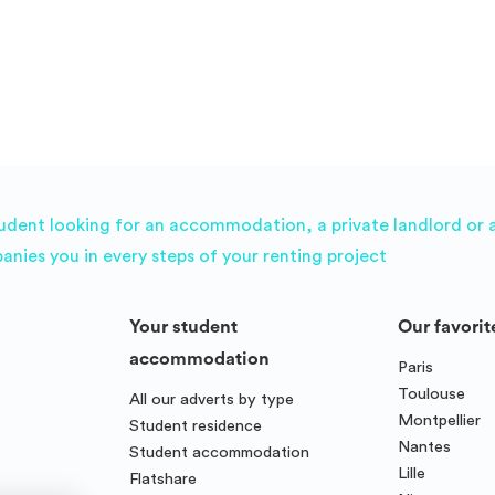
des logements réservables est mise à jour chaque jour,
mais peut ne pas refléter les disponibilités en temps réel.
udent looking for an accommodation, a private landlord or a 
es you in every steps of your renting project
Your student
Our favorit
accommodation
Paris
Toulouse
All our adverts by type
Montpellier
Student residence
Nantes
Student accommodation
Lille
Flatshare