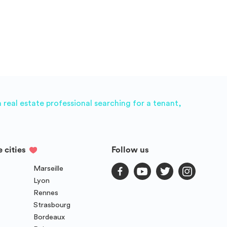
PRATICITÉ : Laverie Connexion internet haut débit
offerte Bon plan énergie Prêt de matériel gratuit D'autres
services peuvent être disponibles en résidence. Pour +
d'infos, contactez votre responsable de résidence. La liste
des logements réservables est mise à jour chaque jour,
mais peut ne pas refléter les disponibilités en temps réel.
real estate professional searching for a tenant,
e cities
Follow us
Marseille
Lyon
Rennes
Strasbourg
Bordeaux