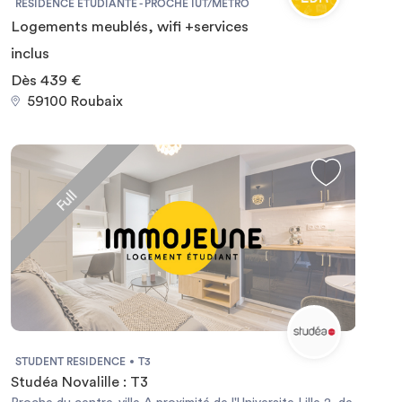
RÉSIDENCE ÉTUDIANTE - PROCHE IUT/MÉTRO
Logements meublés, wifi +services
inclus
Dès 439 €
59100 Roubaix
Full
STUDENT RESIDENCE
T3
Studéa Novalille : T3