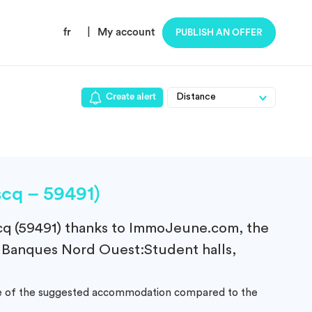
fr
|
My account
PUBLISH AN OFFER
Create alert
cq – 59491)
q (59491)
thanks to ImmoJeune.com, the
A Banques Nord Ouest:Student halls,
ance of the suggested accommodation compared to the