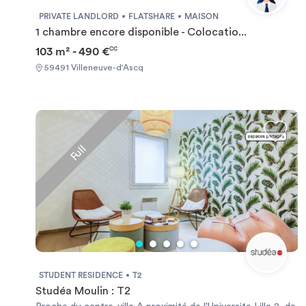
PRIVATE LANDLORD
FLATSHARE
MAISON
1 chambre encore disponible - Colocatio...
103 m² - 490 €
CC
59491 Villeneuve-d'Ascq
Full
STUDENT RESIDENCE
T2
Studéa Moulin : T2