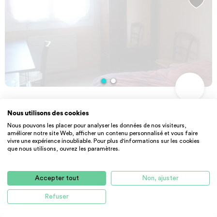
PRIVATE LANDLORD
CHAMBRE
Nous utilisons des cookies
Particulier location Le Mans, chambre, ...
Nous pouvons les placer pour analyser les données de nos visiteurs,
16 m² - 350 €
CC
améliorer notre site Web, afficher un contenu personnalisé et vous faire
72000 Le Mans
vivre une expérience inoubliable. Pour plus d'informations sur les cookies
que nous utilisons, ouvrez les paramètres.
Accepter tout
Non, ajuster
Refuser