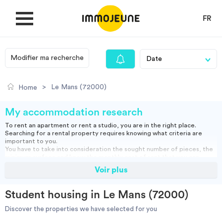
FR
Modifier ma recherche
MY ACCOUNT
>
Le Mans (72000)
Home
PUBLISH AN OFFER
My accommodation research
To rent an apartment or rent a studio, you are in the right place.
Searching for a rental property requires knowing what criteria are
Looking for a rent
important to you.
You have to take into consideration the sought number of pieces, the
minimum surface and know the monthly cost of rent that you can
assume.
Voir plus
Propose accommodation
You can rent a furnished apartment, which will allow you to move in
directly or opt for an empty rental and bring your furniture.
Studio, empty or furnished, short or long term rental: find our housing
Student housing in Le Mans (72000)
ads and do your search to find the right accommodation for you.
Cities
Discover the properties we have selected for you