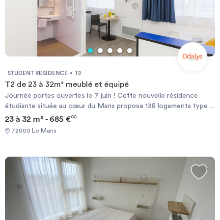
STUDENT RESIDENCE
T2
T2 de 23 à 32m² meublé et équipé
Journée portes ouvertes le 7 juin ! Cette nouvelle résidence
étudiante située au cœur du Mans propose 138 logements type
T1, T1Bis et T2 de 16 m2 à 32 m2 entièrement équipés. A
23 à 32 m² - 685 €
CC
proximité des transports en commun, elle permet un accès rapide
72000 Le Mans
aux établissements d’enseignement supérieur. Avec ses espaces
partagés et ses appartements modernes, elle constitue un cadre
idéal pour une vie étudiante épanouie. Chaque logement est
équipé d’un coin cuisine avec micro-ondes, plaques de cuisson et
réfrigérateur et hotte, d’une salle d’eau avec WC et d’un salon-
chambre meublé.