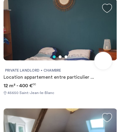
parking en sous-sol complètent ce bien. Le chauffage est
électrique individuel. Rendez-vous sur notre site
sergic.com et cliquez sur l'onglet « Candidater en ligne »
pour réserver votre logement. Toute demande de visite ne
sera pas étudiée en l'absence de validation de vos pièces
justificatives. Les informations sur les risques auxquels ce
bien est exposé sont disponibles sur le site Géorisque :
https://www.georisques.gouv.fr
PRIVATE LANDLORD
CHAMBRE
Location appartement entre particulier ...
12 m² - 400 €
CC
45650 Saint-Jean-le-Blanc