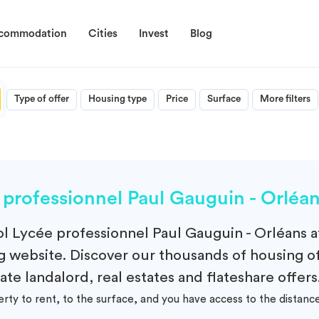
ccommodation
Cities
Invest
Blog
Type of offer
Housing type
Price
Surface
More filters
rofessionnel Paul Gauguin - Orléan
ol
Lycée professionnel Paul Gauguin - Orléans a
 website. Discover our thousands of housing of
te landalord, real estates and flateshare offers.
erty to rent, to the surface, and you have access to the dist