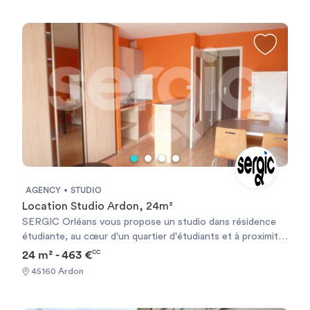
AGENCY
STUDIO
Location Studio Ardon, 24m²
SERGIC Orléans vous propose un studio dans résidence
étudiante, au cœur d'un quartier d'étudiants et à proximité
du campus universitaire (à 5 min à pied de l'IUT, Polytech,
24 m² - 463 €
CC
Staps et de la faculté de droit économie et gestion). Les
45160 Ardon
résidences Oxford et Stanford sont desservies par la ligne
A du tramway (arrêt “les Aulnaies” à 250 m), ce qui permet
de se rendre directement sur le campus ou dans le centre-