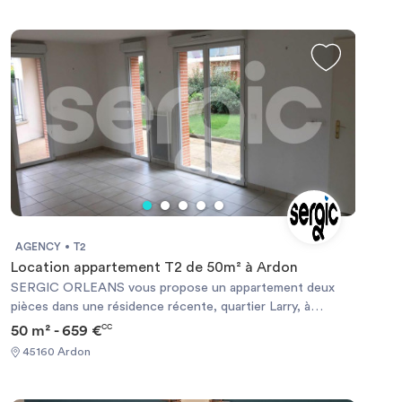
AGENCY
T2
Location appartement T2 de 50m² à Ardon
SERGIC ORLEANS vous propose un appartement deux
pièces dans une résidence récente, quartier Larry, à
proximité des commerces et de la ligne A du tram (Arrêt
50 m² - 659 €
CC
Victor Hugo). Cet appartement en rez-de-jardin offre: une
45160 Ardon
entrée, un séjour avec une cuisine ouverte aménagée/
équipée, une terrasse et un jardinet de 75m2, une
chambre, une salle de bains et des WC. Deux places de