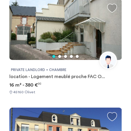
ville d'Orléans. Nombreux commerces à moins de 250 m.
L'appartement de 24 m², dispose d'une entrée avec placard,
les wc sont séparés de la salle de bains. La pièce principale
de 17m² avec kitchenette donne sur un balcon de 3,50m².
Rendez-vous sur notre site sergic.com et cliquez sur
l'onglet « Candidater en ligne » pour réserver votre
logement. Toute demande de visite ne sera pas étudiée en
l'absence de validation de vos pièces justificatives.. Les
informations sur les risques auxquels ce bien est exposé
sont disponibles sur le site Géorisque :
https://www.georisques.gouv.fr
PRIVATE LANDLORD
CHAMBRE
location - Logement meublé proche FAC O...
16 m² - 380 €
CC
45160 Olivet