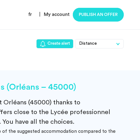
fr
|
My account
PUBLISH AN OFFER
Create alert
s (Orléans – 45000)
t Orléans (45000)
thanks to
fers close to the Lycée professionnel
 You have all the choices.
ance of the suggested accommodation compared to the