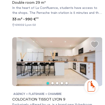
Double room 29 m²
In the heart of La Confluence, students have access to
the shops. The Perrache train station is 5 minutes and the
tram 200 meters.
33 m² - 990 €
CC
69002 Lyon 02
AGENCY
FLATSHARE
CHAMBRE
COLOCATION TISSOT LYON 9
Exclusively offered by us, is a brand new 11-bedroom