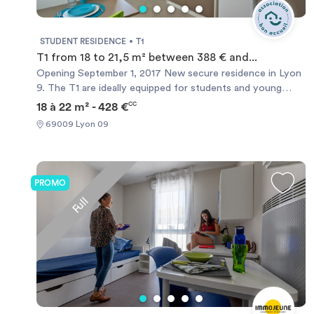
STUDENT RESIDENCE
T1
T1 from 18 to 21,5 m² between 388 € and...
Opening September 1, 2017 New secure residence in Lyon
9. The T1 are ideally equipped for students and young
active. In the rent everything is included: water, electricity,
18 à 22 m² - 428 €
CC
heating and internet.
69009 Lyon 09
PROMO
Full