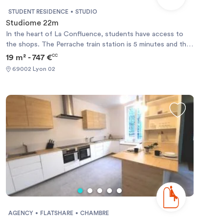
STUDENT RESIDENCE
STUDIO
Studiome 22m
In the heart of La Confluence, students have access to
the shops. The Perrache train station is 5 minutes and the
tram 200 meters.
19 m² - 747 €
CC
69002 Lyon 02
AGENCY
FLATSHARE
CHAMBRE