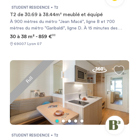
STUDENT RESIDENCE
T2
T2 de 30.69 à 38.44m² meublé et équipé
À 900 mètres du métro "Jean Macé", ligne B et 700
mètres du métro "Garibaldi", ligne D. À 15 minutes des
Universités Lyon III et Lyon I. Au coeur d’un des quartiers
30 à 38 m² - 859 €
CC
les plus commerçants de Lyon. À 10 minutes de la place
69007 Lyon 07
Bellecour et de la gare Lyon-Perrache. Kitchenette
équipée (évier, plaques électriques, réfrigérateur, four à
micro-ondes). Salle de bains avec baignoire et WC.
Chauffage électrique et ballon d’eau chaude individuels.
L’accès des non-étudiants à la résidence est limité et
Full
soumis à conditions.
STUDENT RESIDENCE
T2