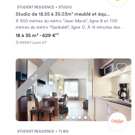
STUDENT RESIDENCE
STUDIO
Studio de 18.55 à 35.03m² meublé et équ...
À 900 mètres du métro "Jean Macé", ligne B et 700
mètres du métro "Garibaldi", ligne D. À 15 minutes des
Universités Lyon III et Lyon I. Au coeur d’un des quartiers
18 à 35 m² - 629 €
CC
les plus commerçants de Lyon. À 10 minutes de la place
69007 Lyon 07
Bellecour et de la gare Lyon-Perrache. Kitchenette
équipée (évier, plaques électriques, réfrigérateur, four à
micro-ondes). Salle de bains avec baignoire et WC.
Chauffage électrique et ballon d’eau chaude individuels.
L’accès des non-étudiants à la résidence est limité et
Full
soumis à conditions.
STUDENT RESIDENCE
T1 BIS