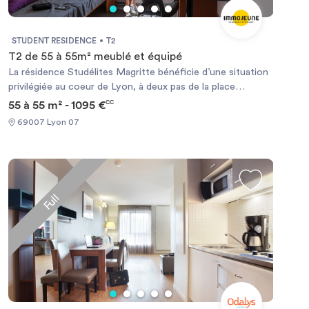
STUDENT RESIDENCE
T2
T2 de 55 à 55m² meublé et équipé
La résidence Studélites Magritte bénéficie d’une situation
privilégiée au coeur de Lyon, à deux pas de la place
Bellecour et de la gare de Perrache. Située à 100 mètres
55 à 55 m² - 1095 €
CC
des Universités Lyon II et Lyon III du quai Claude Bernard,
69007 Lyon 07
c’est une résidence meublée qui vous offre un maximum de
confort et de sécurité pour suivre agréablement vos
études. Le bus, le tramway, le métro "Jean Macé" et de
nombreux commerces sont à proximité immédiate.
Chauffage électrique et ballon d’eau chaude individuels.
Full