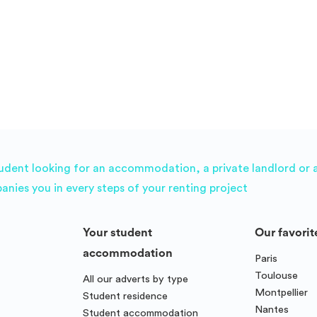
située au cœur des commodités urbaines et à quelques
minutes de la gare TGV, la résidence Bikube Lyon est
parfaitement desservie par les transports en commun,
facilitant tous vos déplacements au sein de la Capitale des
Gaules. Elle vous garantit ainsi un mode de vie urbain dans
un environnement résidentiel prisé, à seulement 10 minutes
du centre-ville de Lyon.
udent looking for an accommodation, a private landlord or a 
es you in every steps of your renting project
Your student
Our favorit
accommodation
Paris
Toulouse
All our adverts by type
Montpellier
Student residence
Nantes
Student accommodation