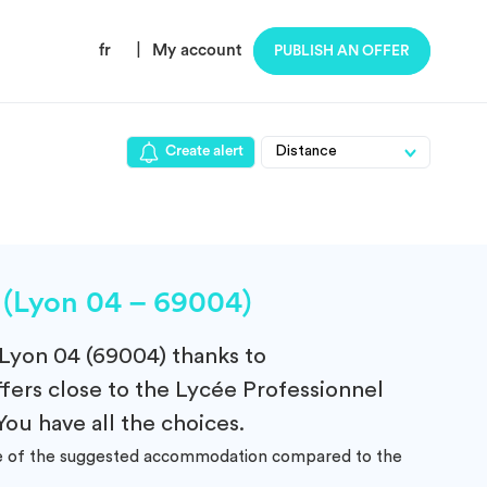
fr
|
My account
PUBLISH AN OFFER
Create alert
 (Lyon 04 – 69004)
 Lyon 04 (69004)
thanks to
fers close to the Lycée Professionnel
You have all the choices.
ance of the suggested accommodation compared to the