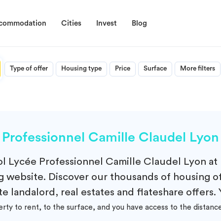
ccommodation
Cities
Invest
Blog
Type of offer
Housing type
Price
Surface
More filters
Professionnel Camille Claudel Lyon
ol
Lycée Professionnel Camille Claudel Lyon at
 website. Discover our thousands of housing of
e landalord, real estates and flateshare offers. 
erty to rent, to the surface, and you have access to the dist