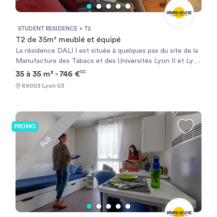
STUDENT RESIDENCE
T2
T2 de 35m² meublé et équipé
La résidence DALI I est située à quelques pas du site de la
Manufacture des Tabacs et des Universités Lyon II et Lyon
III. Dans cette résidence meublée, tout a été conçu pour
35 à 35 m² - 746 €
CC
vous faciliter la vie. L´environnement n´est pas en reste
69003 Lyon 03
puisque le bus, le tramway, le métro "Garibaldi", la gare de
La Part-Dieu et le centre commercial sont à quelques pas.
Chauffage électrique et ballon d’eau chaude individuels.
PROMO
Full