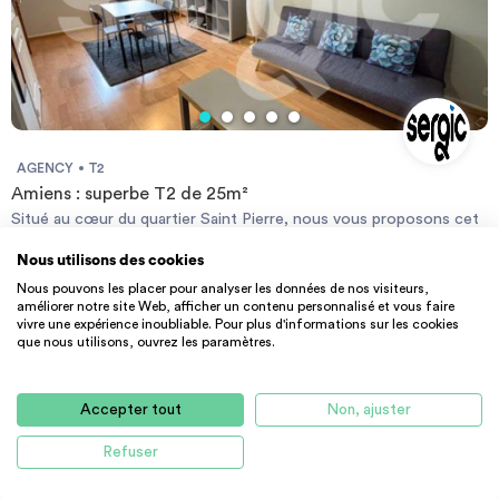
ce bien est exposé sont disponibles sur le site Géorisque :
https://www.georisques.gouv.fr
AGENCY
T2
Amiens : superbe T2 de 25m²
Situé au cœur du quartier Saint Pierre, nous vous proposons cet
appartement meublé en duplex à la location. Il dispose d'une
Nous utilisons des cookies
cuisine équipée et aménagée, un grand salon avec placard, une
25 m² - 655 €
CC
salle de douche, des WC séparés et un coin chambre en
Nous pouvons les placer pour analyser les données de nos visiteurs,
80000 Amiens
améliorer notre site Web, afficher un contenu personnalisé et vous faire
mezzanine. Un parking peut-être mis à disposition de l'immeuble.
vivre une expérience inoubliable. Pour plus d'informations sur les cookies
Merci de déposer votre dossier complet directement sur notre
que nous utilisons, ouvrez les paramètres.
site SERGIC.COM Les informations sur les risques auxquels ce
bien est exposé sont disponibles sur le site Géorisque :
https://www.georisques.gouv.fr
Accepter tout
Non, ajuster
Refuser