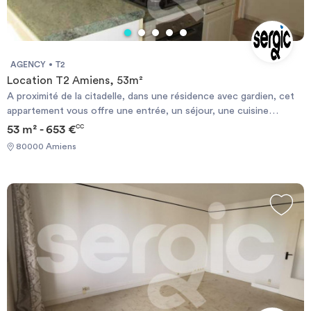
AGENCY
T2
Location T2 Amiens, 53m²
A proximité de la citadelle, dans une résidence avec gardien, cet
appartement vous offre une entrée, un séjour, une cuisine
aménagée, une chambre et une salle de bains. L'appartement
53 m² - 653 €
CC
dispose d'un parking. Le chauffage est collectif. N'hésitez pas à
80000 Amiens
candidater en ligne sur SERGIC.COM Les informations sur les
risques auxquels ce bien est exposé sont disponibles sur le site
Géorisque : https://www.georisques.gouv.fr