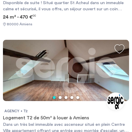
Disponible de suite ! Situé quartier St Acheul dans un immeuble
calme et sécurisé, il vous offre, un séjour ouvert sur un coin
cuisine équipée d'une plaque et d'un réfrigérateur, une salle de
24 m² - 470 €
CC
bains, des wc, le chauffage est électrique individuel. Ce bien
80000 Amiens
dispose d'une arrivée à machine à laver dans la kitchenette.
N'hésitez pas à candidater en ligne ! Les informations sur les
risques auxquels ce bien est exposé sont disponibles sur le site
Géorisque : https://www.georisques.gouv.fr
AGENCY
T2
Logement T2 de 50m² à louer à Amiens
Dans un très bel immeuble avec ascenseur situé en plein Centre
Ville appartement offrant une entrée avec montée d'escalier, un