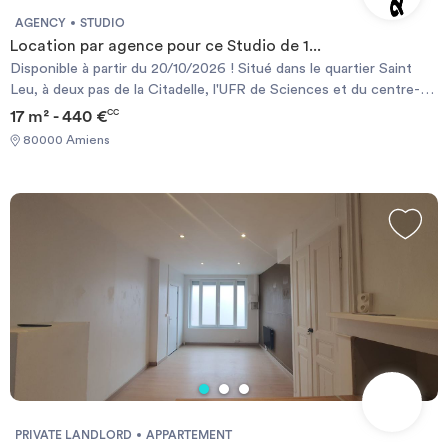
AGENCY
STUDIO
Location par agence pour ce Studio de 1...
Disponible à partir du 20/10/2026 ! Situé dans le quartier Saint
Leu, à deux pas de la Citadelle, l'UFR de Sciences et du centre-
ville. Nous vous proposons à la location ce charmant studio refait
17 m² - 440 €
CC
à neuf de 17m² vous offrant, un coin cuisine, un séjour, une salle
80000 Amiens
de douche avec wc. Le chauffage est individuel électrique.
N'hésitez pas à candidater en ligne sur le site SERGIC.COM !
Vous pouvez également nous contacter au 03.22.91.36.15 ou
passer nous voir en agence 1 rue Henri IV à Amiens. Les
informations sur les risques auxquels ce bien est exposé sont
disponibles sur le site Géorisque : https://www.georisques.gouv.fr
PRIVATE LANDLORD
APPARTEMENT