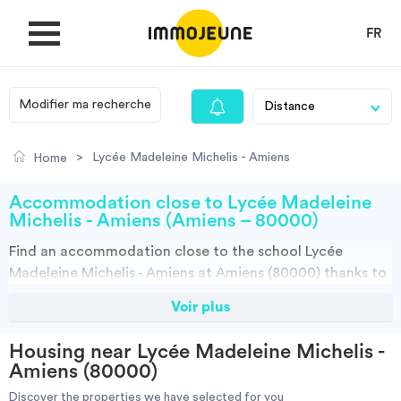
FR
Modifier ma recherche
MY ACCOUNT
>
Lycée Madeleine Michelis - Amiens
Home
PUBLISH AN OFFER
Accommodation close to Lycée Madeleine
Michelis - Amiens (Amiens – 80000)
Find an
accommodation
close to the school
Lycée
Looking for a rent
Madeleine Michelis - Amiens at Amiens (80000)
thanks to
ImmoJeune.com, the first student housing website.
Voir plus
Propose accommodation
Discover our thousands of housing offers close to the
Lycée Madeleine Michelis - Amiens:Student halls, private
Housing near Lycée Madeleine Michelis -
landalord, real estates and flateshare offers. You have all
Cities
Amiens (80000)
the choices.
Discover the properties we have selected for you