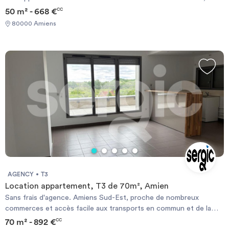
grand séjour avec poutres apparentes avec son coin cuisine, une
50 m² - 668 €
CC
chambre, une salle d'eau, des placards. Chauffage individuel
80000 Amiens
électrique. Les informations sur les risques auxquels ce bien est
exposé sont disponibles sur le site Géorisque :
https://www.georisques.gouv.fr
AGENCY
T3
Location appartement, T3 de 70m², Amien
Sans frais d'agence. Amiens Sud-Est, proche de nombreux
commerces et accès facile aux transports en commun et de la
rocade, nous vous proposons à la location ce beau duplex qui
70 m² - 892 €
CC