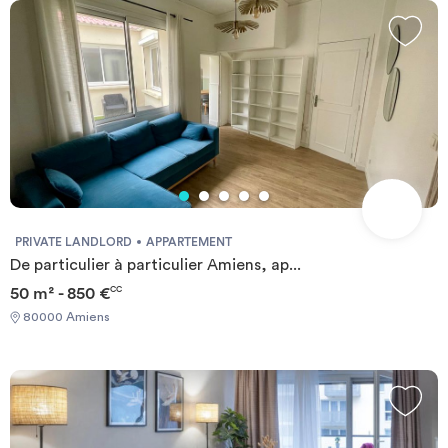
the rent: Breakfast served in cafeteria from Monday to Friday,
cleaning of the apartment twice a month, unlimited internet,
Fitness area, access to laundry, presence of a manager. Students
will benefit from proximity to the city center and the train
station.
PRIVATE LANDLORD
APPARTEMENT
De particulier à particulier Amiens, ap...
50 m² - 850 €
CC
80000 Amiens