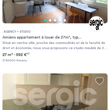
AGENCY
STUDIO
Amiens appartement à louer de 27m², typ...
Situé en centre-ville, proche des commodités et de la faculté de
droit et économie, nous vous proposons ce studio meublé de 27
m² comprenant une pièce de vie avec coin cuisine, une salle de
27 m² - 592 €
CC
bains avec WC. Le chauffage est individuel électrique. Disponible
80000 Amiens
le 2 aout 2026. Vous pouvez constituer votre dossier sur
Sergic.com en cliquant sur \"Candidater en ligne\". Les
informations sur les risques auxquels ce bien est exposé sont
disponibles sur le site Géorisque : https://www.georisques.gouv.fr