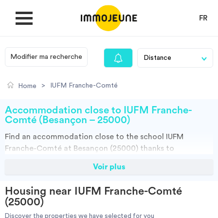
FR
Modifier ma recherche
MY ACCOUNT
>
IUFM Franche-Comté
Home
PUBLISH AN OFFER
Accommodation close to IUFM Franche-
Comté (Besançon – 25000)
Find an
accommodation
close to the school
IUFM
Looking for a rent
Franche-Comté at Besançon (25000)
thanks to
ImmoJeune.com, the first student housing website.
Voir plus
Propose accommodation
Discover our thousands of housing offers close to the
IUFM Franche-Comté:Student halls, private landalord,
Housing near IUFM Franche-Comté
real estates and flateshare offers. You have all the
Cities
(25000)
choices.
Discover the properties we have selected for you