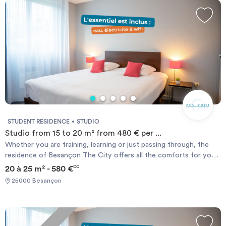
STUDENT RESIDENCE
STUDIO
Studio from 15 to 20 m² from 480 € per ...
Whether you are training, learning or just passing through, the
residence of Besançon The City offers all the comforts for your
stay, whether long or short. Located along the Doubs and 5
20 à 25 m² - 580 €
CC
minutes from downtown, the residence La City is ideally located,
25000 Besançon
with shops, transport and university nearby. Students from
around the world come here to stay. The residences offer
apartments ranging from 15 to 20 sqm fully furnished, modern and
comfortable. These student accommodations are designed for