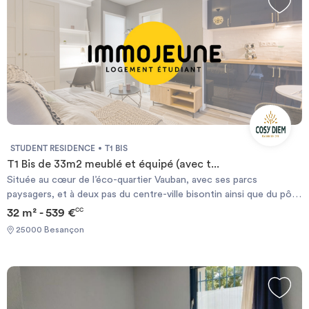
cette opportunité de faire partie de notre communauté
dynamique et chaleureuse !
STUDENT RESIDENCE
T1 BIS
T1 Bis de 33m2 meublé et équipé (avec t...
Située au cœur de l’éco-quartier Vauban, avec ses parcs
paysagers, et à deux pas du centre-ville bisontin ainsi que du pôle
d’échanges multimodal de la gare de la Viotte, notre résidence
32 m² - 539 €
CC
combine praticité et qualité de vie. Cosy Diem Besançon propose
25000 Besançon
des logements étudiants modernes dans un environnement calme,
idéal pour concilier études et bien-être. Profitez d’espaces
conviviaux, de services adaptés, et d’une localisation parfaite
pour vivre une expérience étudiante unique. Ne manquez pas
cette opportunité de faire partie de notre communauté