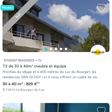
individuels. Des résidences à l´image de leur architecture :
agréables à vivre. Chauffage électrique et ballon d’eau chaude
PROMO
individuels.
Full
STUDENT RESIDENCE
T2
T2 de 30 à 40m² meublé et équipé
Proches du village et à 400 mètres du Lac du Bourget, les
résidences VAN GOGH I et II vous offrent un cadre de vie
exceptionnel. Situées sur le Campus Universitaire de Savoie
30 à 40 m² - 829 €
CC
Technolac, ces résidences vous permettent de concilier au mieux
73370 Le Bourget-du-Lac
vos études et vos loisirs pour un excellent rapport
prix/prestations. Chauffage électrique et ballon d’eau chaude
individuels. Des résidences à l´image de leur architecture :
agréables à vivre. Chauffage électrique et ballon d’eau chaude