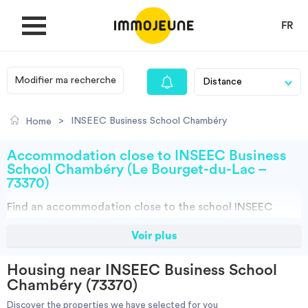
FR
Modifier ma recherche
MY ACCOUNT
>
INSEEC Business School Chambéry
Home
PUBLISH AN OFFER
Accommodation close to INSEEC Business
School Chambéry (Le Bourget-du-Lac –
73370)
Looking for a rent
Find an
accommodation
close to the school
INSEEC
Business School Chambéry at Le Bourget-du-Lac (73370)
Voir plus
Propose accommodation
thanks to ImmoJeune.com, the first student housing
website. Discover our thousands of housing offers close
Housing near INSEEC Business School
to the INSEEC Business School Chambéry:Student halls,
Cities
Chambéry (73370)
private landalord, real estates and flateshare offers. You
have all the choices.
Discover the properties we have selected for you