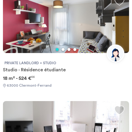
permettant de naviguer dans la ville en toute simplicité. Prêt à
vivre l'expérience Student Factory à Clermont ? À proximité de la
résidence : Arrêt de Tram Stade Michelin à 1 min à pied Salle de
concert la Coopérative de mai à 8 minutes à pied Stade Marcel
Michelin à 1min à pied Faculté de chirurgie dentaire à 8 min à pied
Supermarché à 12 min à pied Gare SNCF à 12min en transport ESC
Business School 13 min en transport Université Blaise Pascal 19
min en transport Place de Jaude 12 min en transport Fac éco –
droit 15 min en transport
PRIVATE LANDLORD
STUDIO
Studio - Résidence étudiante
18 m² - 524 €
CC
63000 Clermont-Ferrand