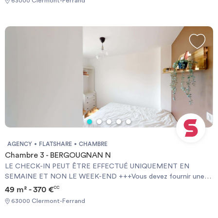
63000 Clermont-Ferrand
AGENCY
FLATSHARE
CHAMBRE
Chambre 3 - BERGOUGNAN N
LE CHECK-IN PEUT ÊTRE EFFECTUÉ UNIQUEMENT EN
SEMAINE ET NON LE WEEK-END +++Vous devez fournir une
Garantie Visale obligatoirement et une assurance habitation+++
49 m² - 370 €
CC
[ENG] CHECK-IN CAN ONLY BE DONE ON WEEKDAYS AND
63000 Clermont-Ferrand
NOT AT WEEKENDS +++You must provide a Visale Guarantee
and home insurance+++.