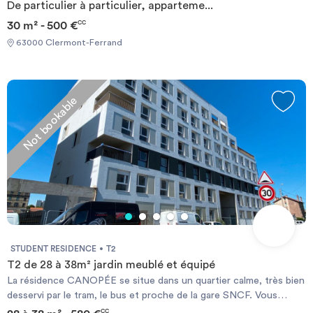
De particulier à particulier, apparteme...
30 m² - 500 €
CC
63000 Clermont-Ferrand
Not bookable
STUDENT RESIDENCE
T2
T2 de 28 à 38m² jardin meublé et équipé
La résidence CANOPÉE se situe dans un quartier calme, très bien
desservi par le tram, le bus et proche de la gare SNCF. Vous
trouverez des voies cyclables et C'vélo pour faciliter tous vos
CC