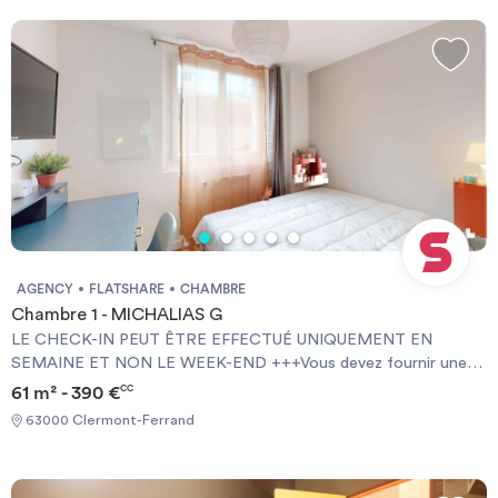
AGENCY
FLATSHARE
CHAMBRE
Chambre 1 - MICHALIAS G
LE CHECK-IN PEUT ÊTRE EFFECTUÉ UNIQUEMENT EN
SEMAINE ET NON LE WEEK-END +++Vous devez fournir une
Garantie Visale obligatoirement et une assurance habitation+++
61 m² - 390 €
CC
[ENG] CHECK-IN CAN ONLY BE DONE ON WEEKDAYS AND
63000 Clermont-Ferrand
NOT AT WEEKENDS +++You must provide a Visale Guarantee
and home insurance+++.