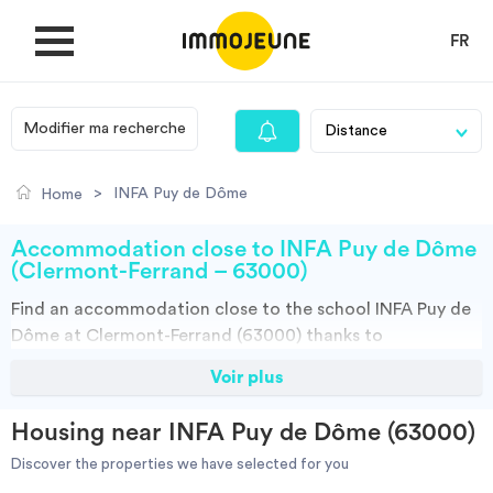
FR
Modifier ma recherche
MY ACCOUNT
>
INFA Puy de Dôme
Home
PUBLISH AN OFFER
Accommodation close to INFA Puy de Dôme
(Clermont-Ferrand – 63000)
Find an
accommodation
close to the school
INFA Puy de
Looking for a rent
Dôme at Clermont-Ferrand (63000)
thanks to
ImmoJeune.com, the first student housing website.
Voir plus
Propose accommodation
Discover our thousands of housing offers close to the
INFA Puy de Dôme:Student halls, private landalord, real
Housing near INFA Puy de Dôme (63000)
estates and flateshare offers. You have all the choices.
Cities
Discover the properties we have selected for you
You can do your research according to the type of property to rent,
to the surface, and you have access to the distance of the suggested