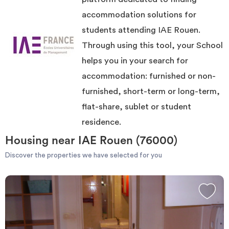
accommodation compared to the IAE Rouen.
Invest
Once the perfect treasure found, you can contact the owner very
accommodation solutions for
simply, using the contact form or directly by phone when you are
students attending IAE Rouen.
connected to your account.
The site ImmoJeune.com is free and will allow you to stay near the IAE
Blog
Through using this tool, your School
Rouen in the best possible conditions.
Good luck and good moving.
helps you in your search for
accommodation: furnished or non-
furnished, short-term or long-term,
flat-share, sublet or student
residence.
Housing near IAE Rouen (76000)
Discover the properties we have selected for you