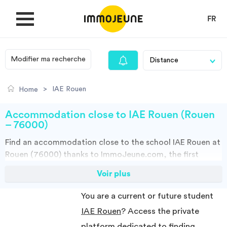
FR
Modifier ma recherche
MY ACCOUNT
>
IAE Rouen
Home
PUBLISH AN OFFER
Accommodation close to IAE Rouen (Rouen
– 76000)
Find an
accommodation
close to the school
IAE Rouen at
Looking for a rent
Rouen (76000)
thanks to ImmoJeune.com, the first
student housing website. Discover our thousands of
Voir plus
Propose accommodation
housing offers close to the IAE Rouen:Student halls,
private landalord, real estates and flateshare offers. You
You are a current or future student
have all the choices.
Cities
IAE Rouen
? Access the private
You can do your research according to the type of property to rent,
to the surface, and you have access to the distance of the suggested
platform dedicated to finding