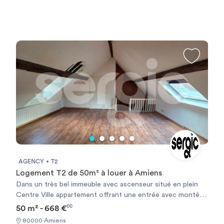
02,.9
AGENCY
T2
Logement T2 de 50m² à louer à Amiens
Dans un très bel immeuble avec ascenseur situé en plein
Centre Ville appartement offrant une entrée avec montée
d'escalier, un grand séjour avec poutres apparentes avec
50 m² - 668 €
CC
son coin cuisine, une chambre, une salle d'eau, des
80000 Amiens