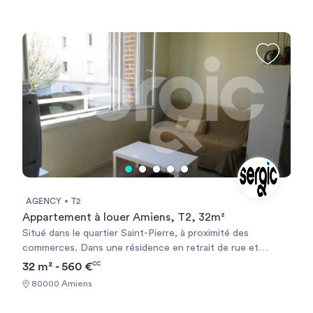
placards. Chauffage individuel électrique. Les informations
sur les risques auxquels ce bien est exposé sont
disponibles sur le site Géorisque :
https://www.georisques.gouv.fr
AGENCY
T2
Appartement à louer Amiens, T2, 32m²
Situé dans le quartier Saint-Pierre, à proximité des
commerces. Dans une résidence en retrait de rue et
sécurisée, nous vous proposons à la location cet
32 m² - 560 €
CC
appartement vous offrant, une entrée, un séjour ouvert
80000 Amiens
sur son coin kitchenette, une chambre avec placard, une
salle d'eau et wc. Le chauffage est électrique individuel.