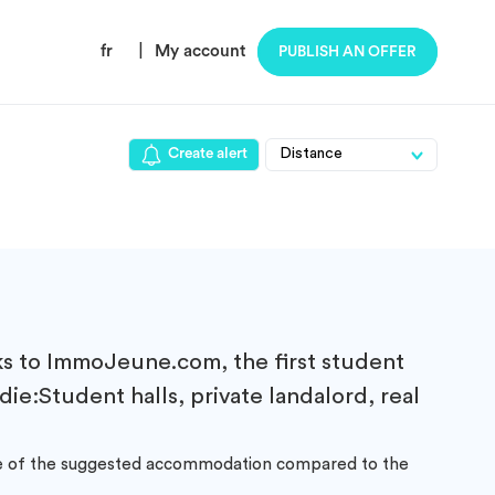
fr
|
My account
PUBLISH AN OFFER
Create alert
s to ImmoJeune.com, the first student
ie:Student halls, private landalord, real
ance of the suggested accommodation compared to the