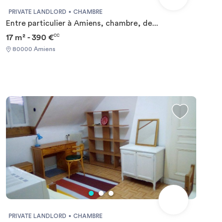
Réservez votre appartement meublé chez Amiens Cabrol
PRIVATE LANDLORD
CHAMBRE
en ligne dès maintenant ! Unités disponibles : -
Entre particulier à Amiens, chambre, de...
Appartement Deux-pièces Privé 331, 44m², salle de bain
17 m² - 390 €
CC
privée, 800€ #REF:1645#
80000 Amiens
PRIVATE LANDLORD
CHAMBRE