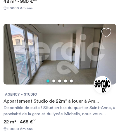
48 m² - 980 €
CC
Halles shopping center. The residence Saint Germain
80000 Amiens
welcomes you in furnished and equipped apartments.
Studio from 15 to 22 m² in Q1 25 to 40 m². This residence
will offer you maximum comfort.
AGENCY
STUDIO
Appartement Studio de 22m² à louer à Am...
Disponible de suite ! Situé en bas du quartier Saint-Anne, à
proximité de la gare et du lycée Michelis, nous vous
proposons à la location ce studio vous offrant un séjour
22 m² - 465 €
CC
avec kitchenette, une salle de douches et des WC séparé.
80000 Amiens