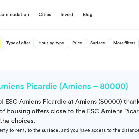
ccommodation
Cities
Invest
Blog
Type of offer
Housing type
Price
Surface
More filters
miens Picardie (Amiens – 80000)
ol
ESC Amiens Picardie at Amiens (80000)
thank
f housing offers close to the ESC Amiens Picard
 the choices.
erty to rent, to the surface, and you have access to the dist