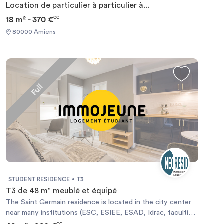
Location de particulier à particulier à...
18 m² - 370 €
CC
80000 Amiens
Full
STUDENT RESIDENCE
T3
T3 de 48 m² meublé et équipé
The Saint Germain residence is located in the city center
near many institutions (ESC, ESIEE, ESAD, Idrac, faculties
...), a few steps from the Cathedral and close to the Belfry