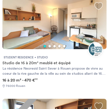
STUDENT RESIDENCE
STUDIO
Studio de 16 à 20m² meublé et équipé
La résidence Neoresid Saint Sever à Rouen propose de vivre au
coeur de la rive gauche de la ville au sein de studios allant de 16m2
à 20m2. Tous les logements sont meublés et équipés. La
16 à 20 m² - 470 €
CC
résidence se situe à proximité des transports en commun (Bus,
76000 Rouen
métro station " Saint-Sever ") et est proche des écoles
supérieures (Ecole de Douanes, INBP), de plusieurs lycées
comme le lycée Blaise Pascal ou encore le Sacré Cœur. De plus, à
20 minutes à pied de la résidence se trouve la classe préparatoire