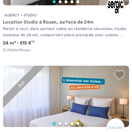
AGENCY
STUDIO
Location Studio à Rouen, surface de 24m
Refait à neuf, dans secteur calme en résidence sécurisée, studio
lumineux de 24 m2, comportant pièce principale avec cuisine
aménagée et équipée (plaques, hotte, frigo),placard aménagé,
24 m² - 515 €
CC
salle de douche et wc. Atouts supplémentaires, une place de
76000 Rouen
parking couverte. Chauffage, eau chaude, eau froide compris
dans les charges. Libre de suite. Les informations sur les risques
auxquels ce bien est exposé sont disponibles sur le site
Géorisque : https://www.georisques.gouv.fr
Full