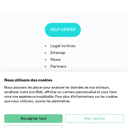
HELP CENTER
Legal notices
Sitemap
News
Partners
Nous utilisons des cookies
Nous pouvons les placer pour analyser les données de nos visiteurs,
améliorer notre site Web, afficher un contenu personnalisé et vous faire
Follow us
vivre une expérience inoubliable. Pour plus d'informations sur les cookies
que nous utilisons, ouvrez les paramètres.
IMMOJEUNE © 2011-2026, created and developped in France.
Accepter tout
Non, ajuster
Student accommodation offers and young active throughout
France : student residence, real estate agency, appartment rental,