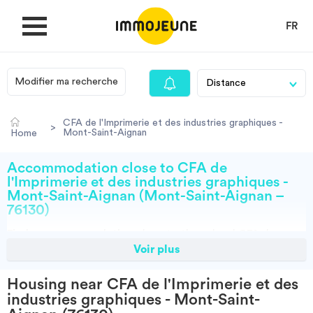
FR
Modifier ma recherche
MY ACCOUNT
CFA de l'Imprimerie et des industries graphiques -
>
Mont-Saint-Aignan
Home
PUBLISH AN OFFER
Accommodation close to CFA de
l'Imprimerie et des industries graphiques -
Mont-Saint-Aignan (Mont-Saint-Aignan –
Looking for a rent
76130)
Find an
accommodation
close to the school
CFA de
Propose accommodation
Voir plus
l'Imprimerie et des industries graphiques - Mont-Saint-
Aignan at Mont-Saint-Aignan (76130)
thanks to
Housing near CFA de l'Imprimerie et des
Cities
ImmoJeune.com, the first student housing website.
industries graphiques - Mont-Saint-
Discover our thousands of housing offers close to the