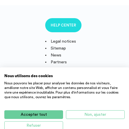
HELP CENTER
Legal notices
Sitemap
News
Partners
Nous utilisons des cookies
Nous pouvons les placer pour analyser les données de nos visiteurs,
améliorer notre site Web, afficher un contenu personnalisé et vous faire
Follow us
vivre une expérience inoubliable. Pour plus d'informations sur les cookies
que nous utilisons, ouvrez les paramètres.
IMMOJEUNE © 2011-2026, created and developped in France.
Accepter tout
Non, ajuster
Student accommodation offers and young active throughout
France : student residence, real estate agency, appartment rental,
Refuser
APPLY
studio, flatshare, etc.