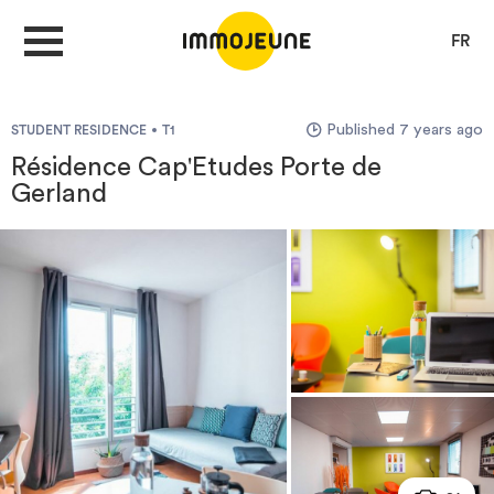
FR
Published 7 years ago
STUDENT RESIDENCE
T1
MY ACCOUNT
Résidence Cap'Etudes Porte de
Gerland
PUBLISH AN OFFER
Looking for a rent
Propose accommodation
Cities