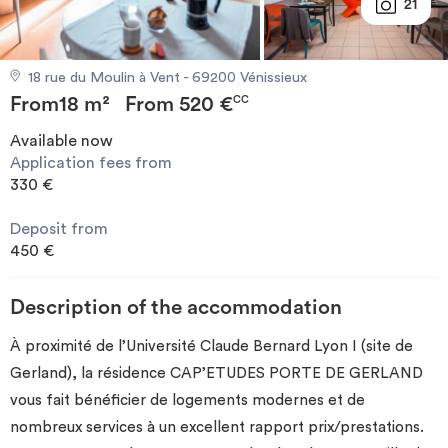
21
Invest
18 rue du Moulin à Vent - 69200 Vénissieux
Blog
From
18 m²
From
520 €
CC
Available now
Application fees from
330 €
Deposit from
450 €
Description of the accommodation
À proximité de l’Université Claude Bernard Lyon I (site de
Gerland), la résidence CAP’ETUDES PORTE DE GERLAND
vous fait bénéficier de logements modernes et de
nombreux services à un excellent rapport prix/prestations.