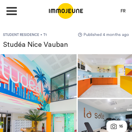
FR
Published 4 months ago
STUDENT RESIDENCE
T1
MY ACCOUNT
Studéa Nice Vauban
PUBLISH AN OFFER
Looking for a rent
Propose accommodation
Cities
16