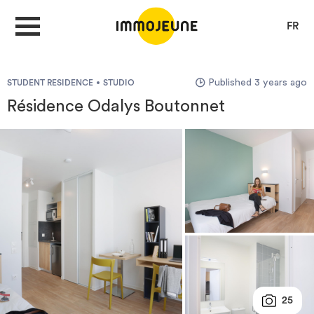
FR
Published 3 years ago
STUDENT RESIDENCE
STUDIO
MY ACCOUNT
Résidence Odalys Boutonnet
PUBLISH AN OFFER
Looking for a rent
Propose accommodation
Cities
25