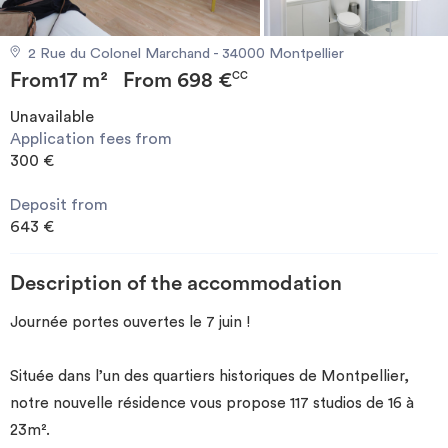
Invest
2 Rue du Colonel Marchand - 34000 Montpellier
From
17 m²
From
698 €
Blog
CC
Unavailable
Application fees from
300 €
Deposit from
643 €
Description of the accommodation
Journée portes ouvertes le 7 juin !
Située dans l’un des quartiers historiques de Montpellier,
notre nouvelle résidence vous propose 117 studios de 16 à
23m².