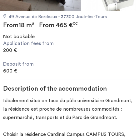
Invest
49 Avenue de Bordeaux - 37300 Joué-lès-Tours
From
18 m²
From
465 €
Blog
CC
Not bookable
Application fees from
200 €
Deposit from
600 €
Description of the accommodation
Idéalement situé en face du pôle universitaire Grandmont,
la résidence est proche de nombreuses commodités :
supermarché, transports et du Parc de Grandmont.
Choisir la résidence Cardinal Campus CAMPUS TOURS,