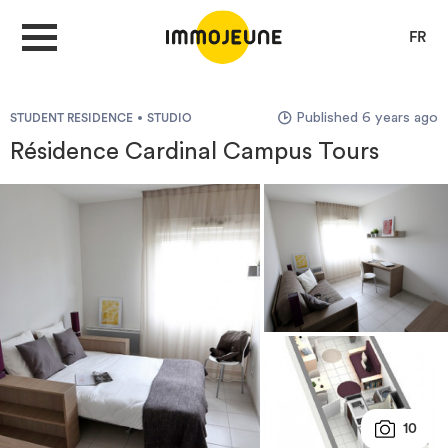
FR
Published 6 years ago
STUDENT RESIDENCE
STUDIO
MY ACCOUNT
Résidence Cardinal Campus Tours
PUBLISH AN OFFER
Looking for a rent
Propose accommodation
Cities
10