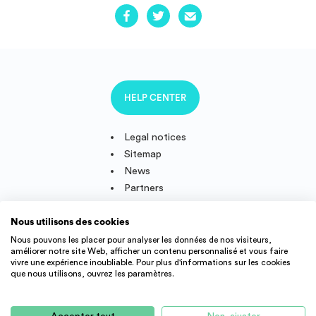
HELP CENTER
Legal notices
Sitemap
News
Partners
Nous utilisons des cookies
Nous pouvons les placer pour analyser les données de nos visiteurs,
améliorer notre site Web, afficher un contenu personnalisé et vous faire
Follow us
vivre une expérience inoubliable. Pour plus d'informations sur les cookies
que nous utilisons, ouvrez les paramètres.
IMMOJEUNE © 2011-2026, created and developped in France.