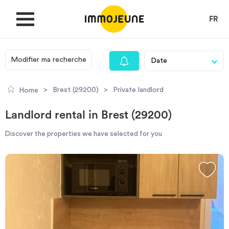
FR
Modifier ma recherche
MY ACCOUNT
>
Brest (29200)
>
Private landlord
Home
PUBLISH AN OFFER
Landlord rental in Brest (29200)
Discover the properties we have selected for you
Looking for a rent
Propose accommodation
Cities