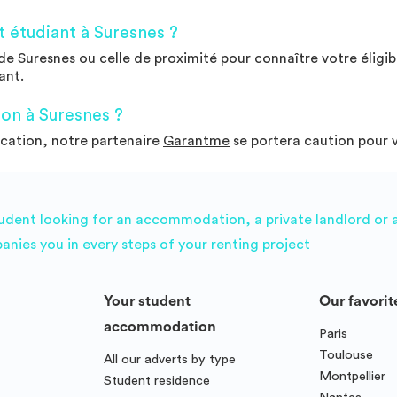
 étudiant à Suresnes ?
e Suresnes ou celle de proximité pour connaître votre éligibi
iant
.
on à Suresnes ?
ocation, notre partenaire
Garantme
se portera caution pour 
udent looking for an accommodation, a private landlord or a 
es you in every steps of your renting project
Your student
Our favorit
accommodation
Paris
Toulouse
All our adverts by type
Montpellier
Student residence