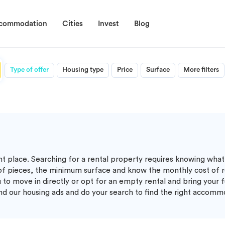
ccommodation
Cities
Invest
Blog
Type of offer
Housing type
Price
Surface
More filters
ght place. Searching for a rental property requires knowing what 
of pieces, the minimum surface and know the monthly cost of r
 to move in directly or opt for an empty rental and bring your f
ind our housing ads and do your search to find the right accomm