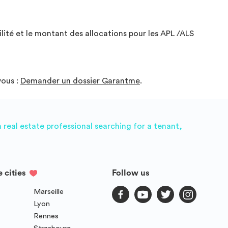
Conditions d'éligibilité : un garant gagnant 2000€ Net par
mois en France OU faire appel à un organisme de garantie
privée (hors garantie Visale) ; - Dépôt de garantie de 950 €
lité et le montant des allocations pour les APL /ALS
; - Durée minimale de séjour d'un mois ; - Disponible dès le
06-08-2026; À propos de Wellow : Wellow est une
initiative de logement créée dans le but de faciliter l'accès
au logement les jeunes actifs et étudiants. Wellow loue de
vous :
Demander un dossier Garantme
.
grands appartements souvent vacants auprès de
propriétaire afin de les mettre à disposition à long terme,
sous format de colocation. Une fois logé, les colocataires
accèdent à une communauté de français et internationaux
de plus de 1000 membres.
real estate professional searching for a tenant,
e cities
Follow us
Marseille
Lyon
Rennes