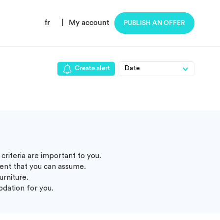
fr
|
My account
PUBLISH AN OFFER
Create alert
criteria are important to you.
ent that you can assume.
urniture.
odation for you.