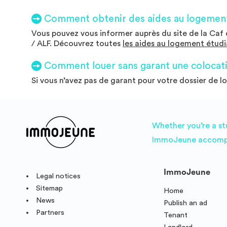
Privée 9, 9m², salle de bain privée, 1039€ #REF:141#
Comment obtenir des aides au logement
Vous pouvez vous informer auprès du site de la Caf d
/ ALF. Découvrez toutes
les aides au logement étud
Comment louer sans garant une colocati
Si vous n’avez pas de garant pour votre dossier de l
Whether you’re a st
ImmoJeune accompani
ImmoJeune
Legal notices
Sitemap
Home
News
Publish an ad
Partners
Tenant