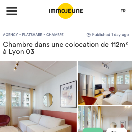
FR
Published 1 day ago
AGENCY
FLATSHARE
CHAMBRE
MY ACCOUNT
Chambre dans une colocation de 112m²
à Lyon 03
PUBLISH AN OFFER
Looking for a rent
Propose accommodation
Cities