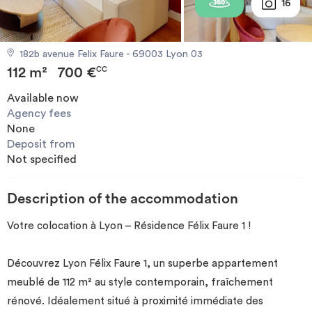
16
Invest
182b avenue Felix Faure - 69003 Lyon 03
Blog
112 m²
700 €
CC
Available now
Agency fees
None
Deposit from
Not specified
Description of the accommodation
Votre colocation à Lyon – Résidence Félix Faure 1 !
Découvrez Lyon Félix Faure 1, un superbe appartement
meublé de 112 m² au style contemporain, fraîchement
rénové. Idéalement situé à proximité immédiate des