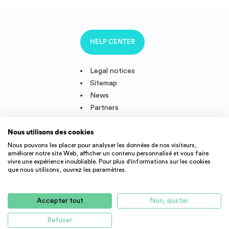
HELP CENTER
Legal notices
Sitemap
News
Partners
Nous utilisons des cookies
Nous pouvons les placer pour analyser les données de nos visiteurs,
améliorer notre site Web, afficher un contenu personnalisé et vous faire
Follow us
vivre une expérience inoubliable. Pour plus d'informations sur les cookies
que nous utilisons, ouvrez les paramètres.
IMMOJEUNE © 2011-2026, created and developped in France.
Accepter tout
Non, ajuster
Student accommodation offers and young active throughout
France : student residence, real estate agency, appartment rental,
Refuser
APPLY
studio, flatshare, etc.