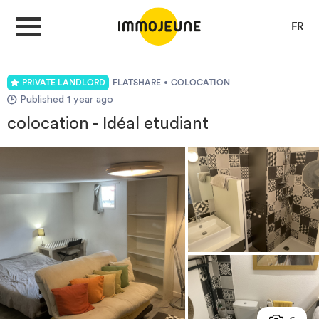
FR
PRIVATE LANDLORD
FLATSHARE
COLOCATION
MY ACCOUNT
Published 1 year ago
colocation - Idéal etudiant
PUBLISH AN OFFER
Looking for a rent
Propose accommodation
Cities