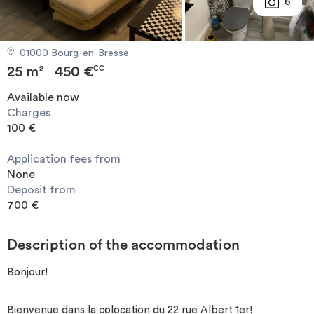
6
Invest
01000 Bourg-en-Bresse
Blog
25 m²
450 €
CC
Available now
Charges
100 €
Application fees from
None
Deposit from
700 €
Description of the accommodation
Bonjour!
Bienvenue dans la colocation du 22 rue Albert 1er!