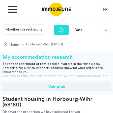
FR
Modifier ma recherche
MY ACCOUNT
>
Horbourg-Wihr (68180)
Home
PUBLISH AN OFFER
My accommodation research
To rent an apartment or rent a studio, you are in the right place.
Searching for a rental property requires knowing what criteria are
Looking for a rent
important to you.
You have to take into consideration the sought number of pieces, the
minimum surface and know the monthly cost of rent that you can
assume.
Voir plus
Propose accommodation
You can rent a furnished apartment, which will allow you to move in
directly or opt for an empty rental and bring your furniture.
Studio, empty or furnished, short or long term rental: find our housing
Student housing in Horbourg-Wihr
ads and do your search to find the right accommodation for you.
Cities
(68180)
Discover the properties we have selected for you