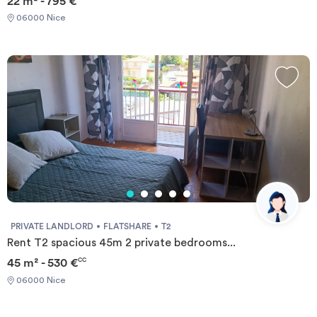
22 m² - 795 €
06000 Nice
PRIVATE LANDLORD
FLATSHARE
T2
Rent T2 spacious 45m 2 private bedrooms...
45 m² - 530 €
CC
06000 Nice