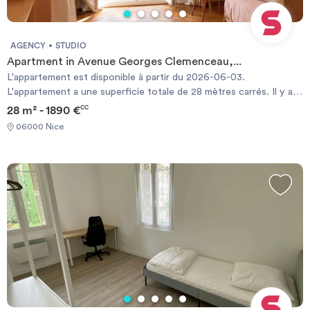
AGENCY
STUDIO
Apartment in Avenue Georges Clemenceau,...
L'appartement est disponible à partir du 2026-06-03.
L'appartement a une superficie totale de 28 mètres carrés. Il y a 1
salle(s) de bain. . Il a aussi 1 salon(s). Les charges de copropriété
28 m² - 1890 €
CC
ne sont pas incluses dans le loyer. Un séjour minimum de 1 mois
06000 Nice
est requis. Il est possible de réserver directement en ligne.
Required documents: - Identity Card - Financial guarantee
Documents requis: - Carte d'identité - Garanties financières