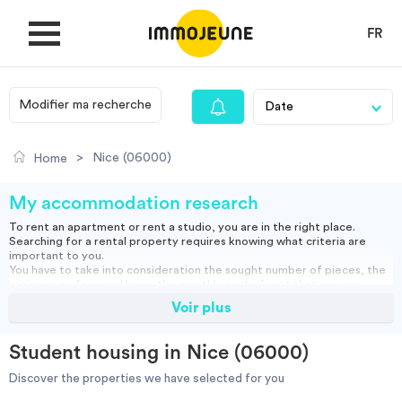
FR
Modifier ma recherche
MY ACCOUNT
>
Nice (06000)
Home
PUBLISH AN OFFER
My accommodation research
To rent an apartment or rent a studio, you are in the right place.
Searching for a rental property requires knowing what criteria are
Looking for a rent
important to you.
You have to take into consideration the sought number of pieces, the
minimum surface and know the monthly cost of rent that you can
assume.
Voir plus
Propose accommodation
You can rent a furnished apartment, which will allow you to move in
directly or opt for an empty rental and bring your furniture.
Studio, empty or furnished, short or long term rental: find our housing
Student housing in Nice (06000)
ads and do your search to find the right accommodation for you.
Cities
Discover the properties we have selected for you