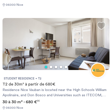
dance school, IPAG Business school and LYCEE MASSENA.
06000 Nice
Nearby, shops and supermarkets are available. At 700 meters
from the port, this furnished residence will allow you to enjoy all
the advantages of the city center and its animation.
STUDENT RESIDENCE
T2
T2 de 30m² à partir de 680€
Residence Nice Vauban is located near the High Schools William
Apolinaire, and Don Bosco and Universities such as ITECOM,
Pôle Universitaire Saint Jean D&#39;Angely, Valrose Campus,
30 à 30 m² - 680 €
CC
School of Journalism, Faculty of Dentistry and Faculty of
06000 Nice
Medicine, etc .. .. It welcomes you with 140 apartments, ranging