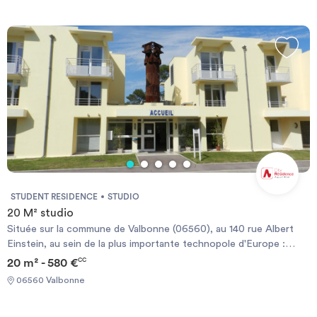
from studio 18 to 19 m², T1 bis 25 to 28 m² or T2 from 30 to 34
m². All accommodations are furnished.
STUDENT RESIDENCE
STUDIO
20 M² studio
Située sur la commune de Valbonne (06560), au 140 rue Albert
Einstein, au sein de la plus importante technopole d'Europe :
Sophia Antipolis, La Résidence EINSTEIN SOPHIA propose des
20 m² - 580 €
CC
studios (20m² - 550€) ou T2 (30m² - 750€) meublés avec cuisine
06560 Valbonne
équipée. La Résidence Einstein Sophia se situe à proximité
d'universités et écoles d'ingénieurs (Polytech), école de