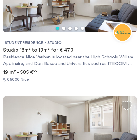
STUDENT RESIDENCE
STUDIO
Studio 18m² to 19m² for € 470
Residence Nice Vauban is located near the High Schools William
Apolinaire, and Don Bosco and Universities such as ITECOM,
Pôle Universitaire Saint Jean D&#39;Angely, Valrose Campus,
19 m² - 505 €
CC
School of Journalism, Faculty of Dentistry and Faculty of
06000 Nice
Medicine, etc .. .. It welcomes you with 140 apartments, ranging
from studio 18 to 19 m², T1 bis 25 to 28 m² or T2 from 30 to 34
m². All accommodations are furnished.