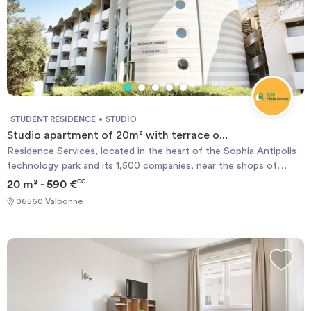
STUDENT RESIDENCE
STUDIO
Studio apartment of 20m² with terrace o...
Residence Services, located in the heart of the Sophia Antipolis
technology park and its 1,500 companies, near the shops of
Garbejaire life center and attractions such as the Nautipolis
20 m² - 590 €
CC
nautical center, the Library, a comprehensive medical center with
06560 Valbonne
laboratory analyzes, pharmacy and general practitioners and
specialists, town hall, post etc ... the campus Universities and
schools such as the VIC Idrac, POLYTECH, SKEMA, EURECOM,
IUT, and the new sports center MOURATOGLOU international
Tennisacademy are few minute walk or bus ride from the
residence.