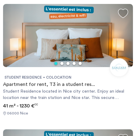
Invest
Blog
STUDENT RESIDENCE
COLOCATION
Apartment for rent, T3 in a student res...
Student Residence located in Nice city center. Enjoy an ideal
location near the train station and Nice star. This secure
residence offers apartments from T1 to T2. The student
41 m² - 1230 €
CC
accommodation are furnished and equipped and all have bathroom
06000 Nice
with toilet, kitchenette and office area. The type T1 apartments
are for rent from 387 € / month all charges included.