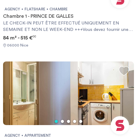
AGENCY
FLATSHARE
CHAMBRE
Chambre 1 - PRINCE DE GALLES
LE CHECK-IN PEUT ÊTRE EFFECTUÉ UNIQUEMENT EN
SEMAINE ET NON LE WEEK-END +++Vous devez fournir une
Garantie Visale obligatoirement et une assurance habitation+++
84 m² - 515 €
CC
[ENG] CHECK-IN CAN ONLY BE DONE ON WEEKDAYS AND
06000 Nice
NOT AT WEEKENDS +++You must provide a Visale Guarantee
and home insurance+++.
AGENCY
APPARTEMENT