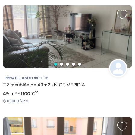
schedule: - Very high-demand area: €12.10/m² incl. VAT - High-
demand area: €10.09/m² incl. VAT - Non-high-demand area:
€8.07/m² incl. VAT - Inventory of fixtures: €3.03/m² incl. VAT
Agency legal information: SARL MRZ Professional license no.:
CPI75012015000000390 Issued by: CCI Paris Île-de-France
Guarantor: SOCAF, 26 Avenue de Suffren, 75015 Paris
PRIVATE LANDLORD
T2
T2 meublée de 49m2 - NICE MERIDIA
49 m² - 1100 €
CC
06000 Nice