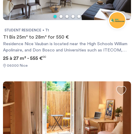
STUDENT RESIDENCE
T1
T1 Bis 25m² to 28m² for 550 €
Residence Nice Vauban is located near the High Schools William
Apolinaire, and Don Bosco and Universities such as ITECOM,
Pôle Universitaire Saint Jean D&#39;Angely, Valrose Campus,
25 à 27 m² - 555 €
CC
School of Journalism, Faculty of Dentistry and Faculty of
06000 Nice
Medicine, etc .. .. It welcomes you with 140 apartments, ranging
from studio 18 to 19 m², T1 bis 25 to 28 m² or T2 from 30 to 34
m². All accommodations are furnished.