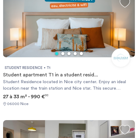
STUDENT RESIDENCE
T1
Student apartment T1 in a student resid...
Student Residence located in Nice city center. Enjoy an ideal
location near the train station and Nice star. This secure
residence offers apartments from T1 to T2. The student
27 à 33 m² - 990 €
CC
accommodation are furnished and equipped and all have bathroom
06000 Nice
with toilet, kitchenette and office area. The type T1 apartments
are for rent from 387 € / month all charges included.