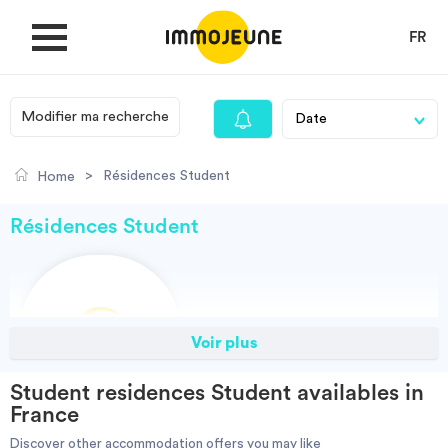
FR
Modifier ma recherche
MY ACCOUNT
>
Résidences Student
Home
PUBLISH AN OFFER
Résidences Student
Looking for a rent
Voir plus
Propose accommodation
Student residences Student availables in
Cities
France
Discover other accommodation offers you may like