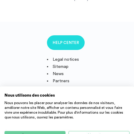
Invest
Blog
HELP CENTER
Legal notices
Sitemap
News
Partners
Nous utilisons des cookies
Nous pouvons les placer pour analyser les données de nos visiteurs,
améliorer notre site Web, afficher un contenu personnalisé et vous faire
Follow us
vivre une expérience inoubliable. Pour plus d'informations sur les cookies
que nous utilisons, ouvrez les paramètres.
IMMOJEUNE © 2011-2026, created and developped in France.