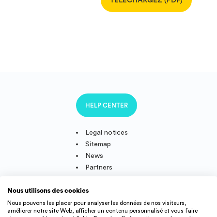
TÉLÉCHARGEZ (PDF)
Invest
Blog
HELP CENTER
Legal notices
Sitemap
News
Partners
Nous utilisons des cookies
Nous pouvons les placer pour analyser les données de nos visiteurs,
améliorer notre site Web, afficher un contenu personnalisé et vous faire
Follow us