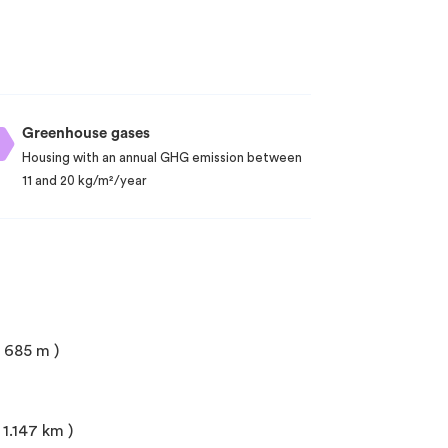
Greenhouse gases
Housing with an annual GHG emission between
11 and 20 kg/m²/year
à 685 m )
1.147 km )