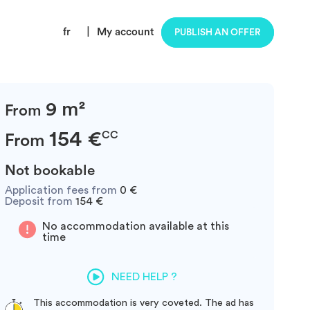
fr
|
My account
PUBLISH AN OFFER
9 m²
From
154 €
CC
From
Not bookable
Application fees from
0 €
Deposit from
154 €
No accommodation available at this
time
NEED HELP ?
This accommodation is very coveted. The ad has