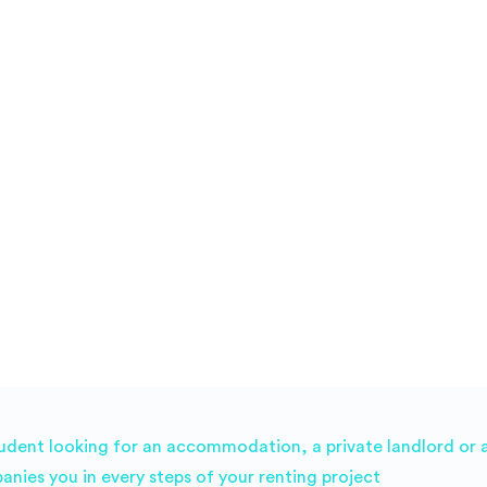
udent looking for an accommodation, a private landlord or a 
es you in every steps of your renting project