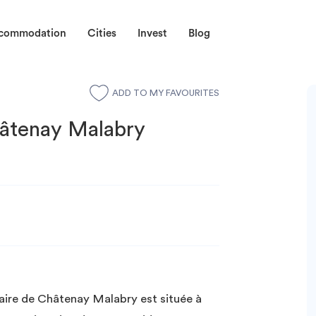
ccommodation
Cities
Invest
Blog
ADD TO MY FAVOURITES
hâtenay Malabry
aire de Châtenay Malabry est située à