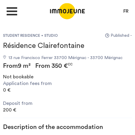
FR
Published -
STUDENT RESIDENCE
STUDIO
MY ACCOUNT
Résidence Clairefontaine
13 rue Francisco Ferrer 33700 Mérignac - 33700 Mérignac
PUBLISH AN OFFER
From
9 m²
From
350 €
CC
Not bookable
Application fees from
Looking for a rent
0 €
Deposit from
Propose accommodation
200 €
Cities
Description of the accommodation