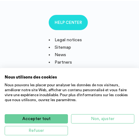
HELP CENTER
Legal notices
Sitemap
News
Partners
Nous utilisons des cookies
Nous pouvons les placer pour analyser les données de nos visiteurs,
améliorer notre site Web, afficher un contenu personnalisé et vous faire
Follow us
vivre une expérience inoubliable. Pour plus d'informations sur les cookies
que nous utilisons, ouvrez les paramètres.
IMMOJEUNE © 2011-2026, created and developped in France.
Accepter tout
Non, ajuster
Student accommodation offers and young active throughout
France : student residence, real estate agency, appartment rental,
Refuser
NO ACCOMMODATION AVAILABLE AT THIS TIME
studio, flatshare, etc.