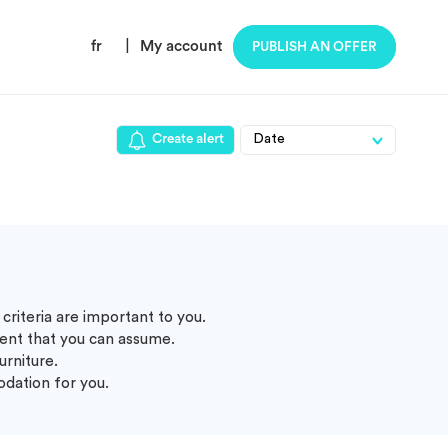
fr
|
My account
PUBLISH AN OFFER
Create alert
criteria are important to you.
ent that you can assume.
urniture.
odation for you.