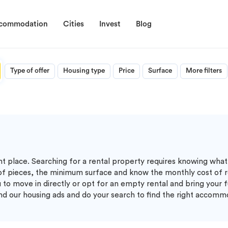
ccommodation
Cities
Invest
Blog
Type of offer
Housing type
Price
Surface
More filters
ght place. Searching for a rental property requires knowing what 
of pieces, the minimum surface and know the monthly cost of r
 to move in directly or opt for an empty rental and bring your f
ind our housing ads and do your search to find the right accomm