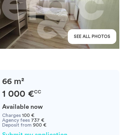
SEE ALL PHOTOS
66 m²
1 000 €
CC
Available now
Charges
100 €
Agency fees
737 €
Deposit from
900 €
Submit my application