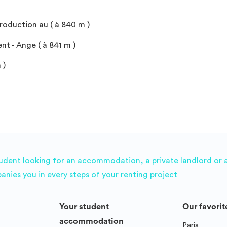
roduction au ( à 840 m )
nt - Ange ( à 841 m )
 )
udent looking for an accommodation, a private landlord or a 
es you in every steps of your renting project
Your student
Our favorit
accommodation
Paris