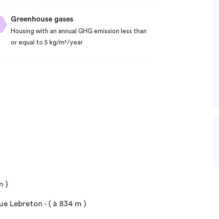
Greenhouse gases
Housing with an annual GHG emission less than
or equal to 5 kg/m²/year
m )
e Lebreton - ( à 834 m )