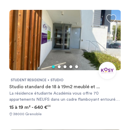
récent et arboré, proche des commerces, transports, port
de plaisance, plages et centre-ville d’Aix-les-Bains.
STUDENT RESIDENCE
STUDIO
Studio standard de 18 à 19m2 meublé et ...
La résidence étudiante Académia vous offre 70
appartements NEUFS dans un cadre flamboyant entourée
de cèdres centenaires et est idéalement située face à
15 à 19 m² - 640 €
CC
l'arrêt de tram "MOUNIER" pour vous permettre de
38000 Grenoble
rejoindre facilement votre école et les principaux lieux
d'intérêts de la ville de Grenoble. Le quartier vous offre de
nombreuses commodités (commerces, pharmacies,