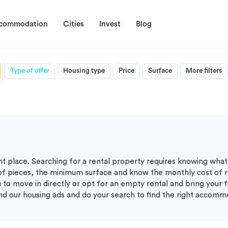
ccommodation
Cities
Invest
Blog
Type of offer
Housing type
Price
Surface
More filters
ght place. Searching for a rental property requires knowing what 
of pieces, the minimum surface and know the monthly cost of r
 to move in directly or opt for an empty rental and bring your f
ind our housing ads and do your search to find the right accomm