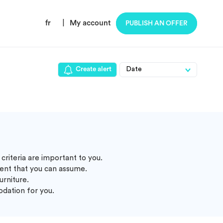
fr
|
My account
PUBLISH AN OFFER
Create alert
criteria are important to you.
ent that you can assume.
urniture.
odation for you.