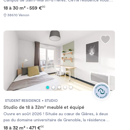
Campus de Saint-Martin-d’Hères. Cette résidence vous
offre un maximum de services et vous permet de travailler
18 à 30 m² - 559 €
CC
en toute sérénité dans un cadre agréable. Le bus et le
38610 Venon
tramway sont à proximité immédiate. Les stations de ski
sont à moins d’une heure de voiture, vous pourrez profiter
de vos week-ends d’hiver pour dévaler les pistes.
Chauffage électrique et ballon d’eau chaude individuels.
STUDENT RESIDENCE
STUDIO
Studio de 18 à 32m² meublé et équipé
Ouvre en août 2026 ! Située au cœur de Gières, à deux
pas du domaine universitaire de Grenoble, la résidence
Gières Campus Bon Accueil propose 72 logements
18 à 32 m² - 471 €
CC