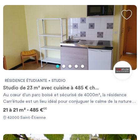
RÉSIDENCE ÉTUDIANTE
STUDIO
Studio de 23 m² avec cuisine à 485 € ch...
Au cœur d’un parc boisé et sécurisé de 4000m², la résidence
Carr’étude est un lieu idéal pour conjuguer le calme de la nature
et le centre-ville de Saint-Etienne. Que vous soyez en stage, en
21 à 21 m² - 485 €
CC
apprentissage ou en année d’étude supérieure ces résidences
42000 Saint-Étienne
sont idéales. A la fois confortables et modernes, la résidence
Carr’étude vous proposent des appartements équipés et design,
totalement adaptés à vos besoins. Pas de perte de temps dans