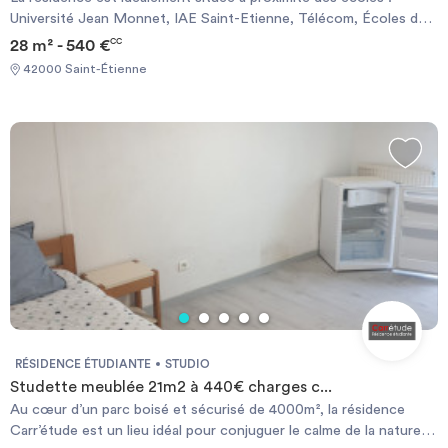
Université Jean Monnet, IAE Saint-Etienne, Télécom, Écoles des
Mines. Les transports en communs seront accessibles en un rien
28 m² - 540 €
CC
de temps, Tramway à 5mn à pied. Tu pourras te changer les idées
42000 Saint-Étienne
avec différentes activités : centre commercial, piscine, cinéma,
théâtre, etc. Sympa pour décompresser après les cours Charges
incluses : tout inclus Les options de la résidence : Internet
illimité, ménage du logement 2X par mois, petit déjeuner, salle de
fitness, Accès sécurisé, espace Co-working, responsable de site,
salle de détente, local vélo, Animation et évènement, réception
de colis et vidéosurveillance
RÉSIDENCE ÉTUDIANTE
STUDIO
Studette meublée 21m2 à 440€ charges c...
Au cœur d’un parc boisé et sécurisé de 4000m², la résidence
Carr’étude est un lieu idéal pour conjuguer le calme de la nature