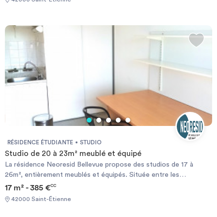
comme l’ENISE (école d’ingénieurs), la Faculté Jean Monnet,
l’IFSI (école d’infirmières), l’IUT…
RÉSIDENCE ÉTUDIANTE
STUDIO
Studio de 20 à 23m² meublé et équipé
La résidence Neoresid Bellevue propose des studios de 17 à
26m², entièrement meublés et équipés. Située entre les
transports, le centre commercial et la gare, la résidence Neoresid
17 m² - 385 €
CC
Bellevue se trouve également proche de nombreuses écoles
42000 Saint-Étienne
comme l’ENISE (école d’ingénieurs), la Faculté Jean Monnet,
l’IFSI (école d’infirmières), l’IUT…