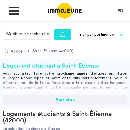
EN
Modifier ma recherche
MON COMPTE
>
Saint-Étienne (42000)
Accueil
DÉPOSER UNE ANNONCE
Logement étudiant à Saint-Étienne
Vous souhaitez faire votre prochaine année d'études en région
Auvergne-Rhône-Alpes et avez opté plus particulièrement pour le
Je cherche un logement
département de la Loire. Vous êtes à la recherche d'un
logement
étudiant à Saint-Étienne
. Cette ravissante métropole, bien connue
pour son centre architectural Le Corbusier ainsi que son équipe de
foot et son stade tout neuf, est aussi réputée pour son mode de vie
Voir plus
Je propose un bien
étudiant et toutes les opportunités offertes aux jeunes de passer des
moments uniques. Nous connaissons les difficultés financières que
peuvent rencontrer les étudiants et jeunes actifs, c’est pourquoi
Logements étudiants à Saint-Étienne
ImmoJeune.com met un point d’honneur à vous proposer des
Villes
(42000)
logements pensés pour vous et de tous types : particulier,
résidence
étudiante
, courte durée,
colocation
à Saint-Etienne…
La sélection de biens de l’équipe