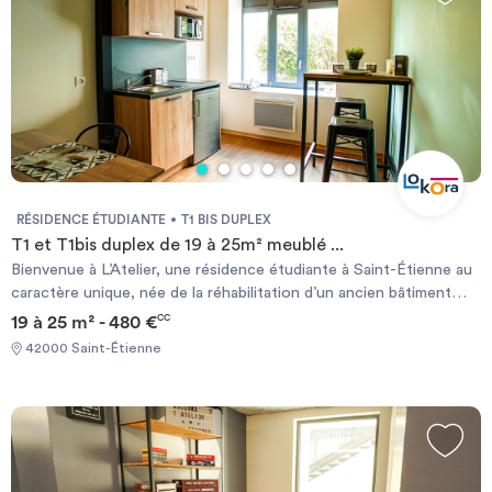
RÉSIDENCE ÉTUDIANTE
T1 BIS DUPLEX
T1 et T1bis duplex de 19 à 25m² meublé ...
Bienvenue à L’Atelier, une résidence étudiante à Saint-Étienne au
caractère unique, née de la réhabilitation d’un ancien bâtiment
industriel datant de 1898, imaginé par l’architecte stéphanois
19 à 25 m² - 480 €
CC
Pierre Lamaizière. Située dans un quartier résidentiel calme, à
42000 Saint-Étienne
seulement 10 minutes du centre-ville de Saint-Étienne, la
résidence bénéficie d’un environnement agréable, à proximité
immédiate des commerces, restaurants et services. Grâce à ses
deux lignes de tramway et ses nombreuses lignes de bus, les
principaux campus universitaires et établissements
d’enseignement supérieur sont facilement accessibles. Plus qu’un